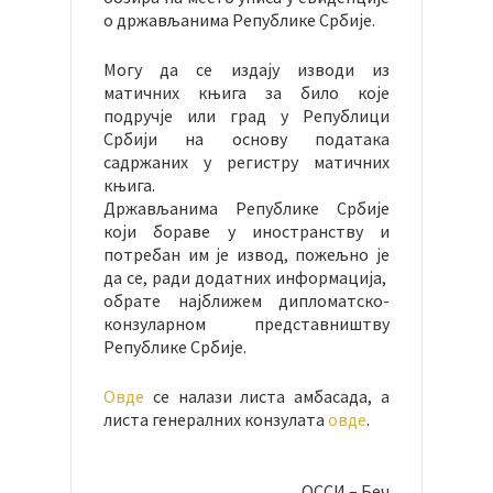
о држављанима Републике Србије.
Могу да се издају изводи из
матичних књига за било које
подручје или град у Републици
Србији на основу података
садржаних у регистру матичних
књига.
Држављанима Републике Србије
који бораве у иностранству и
потребан им је извод, пожељно је
да се, ради додатних информација,
обрате најближем дипломатско-
конзуларном представништву
Републике Србије.
Овде
се налази листа амбасада, а
листа генералних конзулата
овде
.
ОССИ – Беч