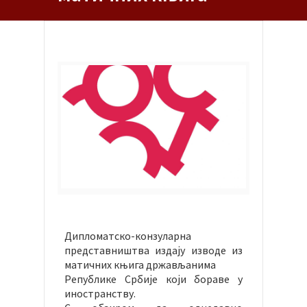
Дипломатско-конзуларна
представништва издају изводе из
матичних књига држављанима
Републике Србије који бораве у
иностранству.