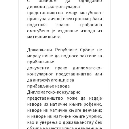
С обзиром да однедавно
дипломатско-конзуларна
представништва имају могућност
приступа личној електронској бази
података сваког грађанина
омогућено је издавање извода из
матичних књига.
Држављани Републике Србије не
морају више да подносе захтеве за
прибављање
документа преко дипломатско-
конзуларног представништва или
да ангажују агенције за
прибављање извода.
Дипломатско-конзуларно
представништво може да издаје
изводе из матичне књиге рођених,
изводе из матичне књиге венчаних
и изводе из матичне књиге умрлих,
као и уверења о држављанству без
обзира на место уписа у евиденције