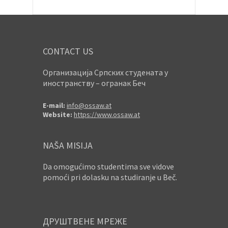
CONTACT US
Организација Српских студената у
иностранству – огранак Беч
E-mail:
info@ossaw.at
Website:
https://www.ossaw.at
NAŠA MISIJA
Da omogućimo studentima sve vidove
pomoći pri dolasku na studiranje u Beč.
ДРУШТВЕНЕ МРЕЖЕ