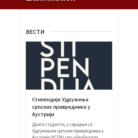
ВЕСТИ
Стипендије Удружења
српских привредника у
Аустрији
Драги студенти, у сарадњи са
Удружењем српских привредника у
Аустрији (УСПА) смо обезбедили