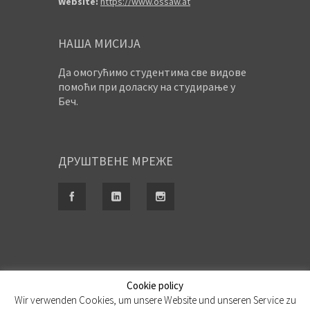
Website:
https://www.ossaw.at
НАША МИСИЈА
Да омогућимо студентима све видове
помоћи при доласку на студирање у
Беч.
ДРУШТВЕНЕ МРЕЖЕ
Cookie policy
Wir verwenden Cookies, um unsere Website und unseren Service zu
Ауторска права © OSSAW 2011- 2026. Сва