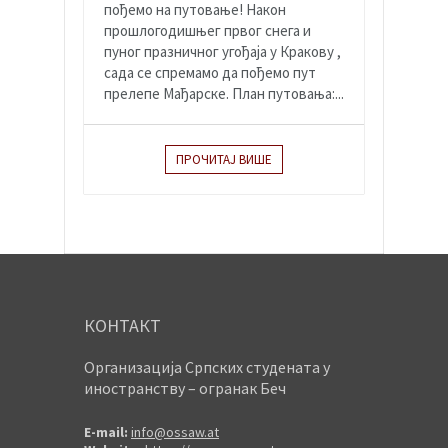
пођемо на путовање! Након
прошлогодишњег првог снега и
пуног празничног угођаја у Кракову ,
сада се спремамо да пођемо пут
прелепе Мађарске. План путовања:...
ПРОЧИТАЈ ВИШЕ
КОНТАКТ
Организација Српских студената у
иностранству – огранак Беч
E-mail:
info@ossaw.at