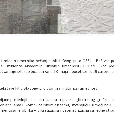
i mladih umetnika bečkoj publici. Ovog puta OSSI – Beč vas p
la, studenta Akademije likovnih umetnosti u Beču, kao je
 Otvaranje izložbe biće održano 18. maja s početkom u 19 časova, u
teksta je Filip Blagojević, diplomirani istoričar umetnosti.
ijane poslednjih decenija dvadesetog veka, glitch (eng. greška) 
rvencijama u kompjuterskom sistemu, stvarajući i slaveći novu 
mentisanje oblika – pikselizacija i geometrizacija sa jedne stra