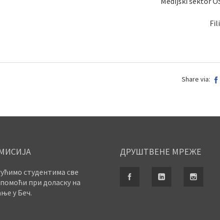
Medijski sektor O
Fil
Share via:
МИСИЈА
ДРУШТВЕНЕ МРЕЖЕ
ућимо студентима све
помоћи при доласку на
ње у Беч.