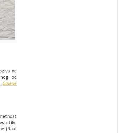
oziva na
dnog od
 „
Galerie
umetnost
estetiku
ne (Raul