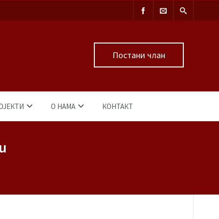
Постани члан
ОЈЕКТИ
О НАМА
КОНТАКТ
 u