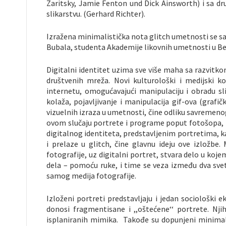
Zaritsky, Jamie Fenton und Dick Ainsworth) i sa dru
slikarstvu. (Gerhard Richter).
Izražena minimalistička nota glitch umetnosti se s
Bubala, studenta Akademije likovnih umetnosti u Be
Digitalni identitet uzima sve više maha sa razvitk
društvenih mreža. Novi kulturološki i medijski 
internetu, omogućavajući manipulaciju i obradu sli
kolaža, pojavljivanje i manipulacija gif-ova (graf
vizuelnih izraza u umetnosti, čine odliku savremenog
ovom slučaju portrete i programe poput fotošopa, ka
digitalnog identiteta, predstavljenim portretima, kao
i prelaze u glitch, čine glavnu ideju ove izložbe
fotografije, uz digitalni portret, stvara delo u koj
dela – pomoću ruke, i time se veza između dva svet
samog medija fotografije.
Izloženi portreti predstavljaju i jedan sociološki e
donosi fragmentisane i ,,oštećene‘‘ portrete. Njih
isplaniranih mimika. Takođe su dopunjeni minimal