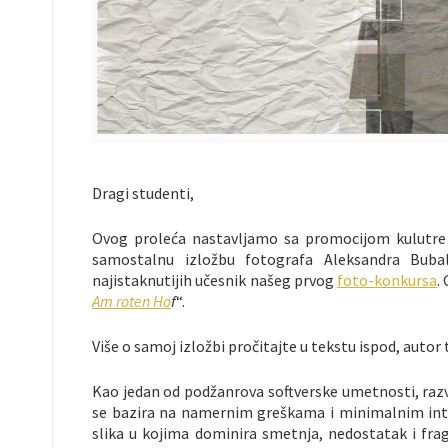
Dragi studenti,
Ovog proleća nastavljamo sa promocijom kulutre 
samostalnu izložbu fotografa Aleksandra Buba
najistaknutijih učesnik našeg prvog
foto-konkursa
.
Am roten Ho
f
“.
Više o samoj izložbi pročitajte u tekstu ispod, autor 
Kao jedan od podžanrova softverske umetnosti, razv
se bazira na namernim greškama i minimalnim inte
slika u kojima dominira smetnja, nedostatak i frag