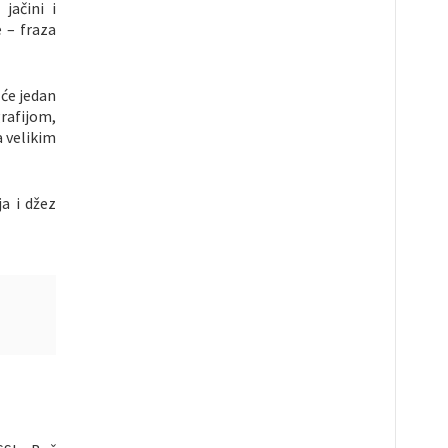
jačini i
e – fraza
 će jedan
grafijom,
a velikim
ja i džez