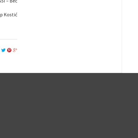
SSI – Beč
ip Kostić