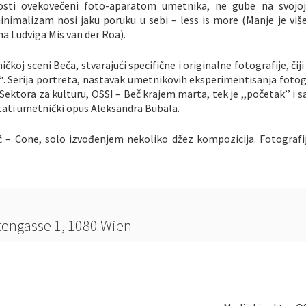
nosti ovekovečeni foto-aparatom umetnika, ne gube na svojoj 
 minimalizam nosi jaku poruku u sebi – less is more (Manje je viš
a Ludviga Mis van der Roa).
oj sceni Beča, stvarajući specifične i originalne fotografije, čiji
‘‘. Serija portreta, nastavak umetnikovih eksperimentisanja foto
Sektora za kulturu, OSSI – Beč krajem marta, tek je ,,početak’’ i s
ati umetnički opus Aleksandra Bubala.
nić – Cone, solo izvođenjem nekoliko džez kompozicija. Fotografi
stengasse 1, 1080 Wien