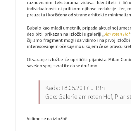
raznovrsnim teksturama zidova. Identiteti i lič
individualnosti ni prilikom njihove redukcije. Jer,
preuzeta i korišćena od strane arhitekte minimalizm
Bubalo kao mladi umetnik, pripada aktuelnoj umetničk
deo biti prikazan na izložbi u galeriji ,,
Am roten Ho
f
čiji smo fragment mogli da vidimo i na prvoj izložbi 
interesovanjem očekujemo u kojem će se pravcu kret
Otvaranje izložbe će upriličiti pijanista Milan Co
savršen spoj, svratite da se družimo.
Kada: 18.05.2017 u 19h
Gde:
Galerie am roten Hof, Piari
Vidimo se na izložbi!