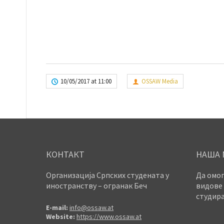
10/05/2017 at 11:00
OSSAW Media
КОНТАКТ
НАША 
Организација Српских студената у
Да омог
иностранству – огранак Беч
видове 
студира
E-mail:
info@ossaw.at
Website:
https://www.ossaw.at