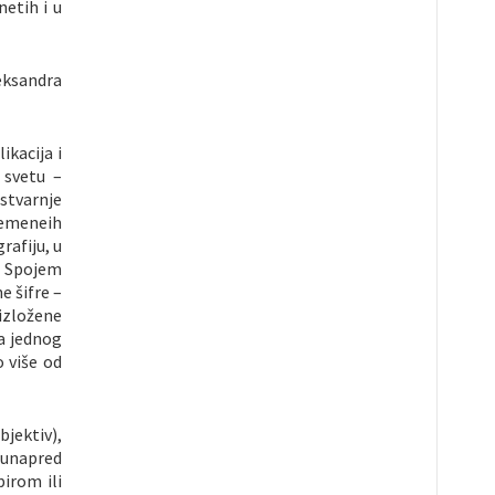
netih i u
eksandra
ikacija i
 svetu –
stvarnje
remeneih
rafiju, u
i. Spojem
e šifre –
izložene
ja jednog
o više od
bjektiv),
 unapred
irom ili