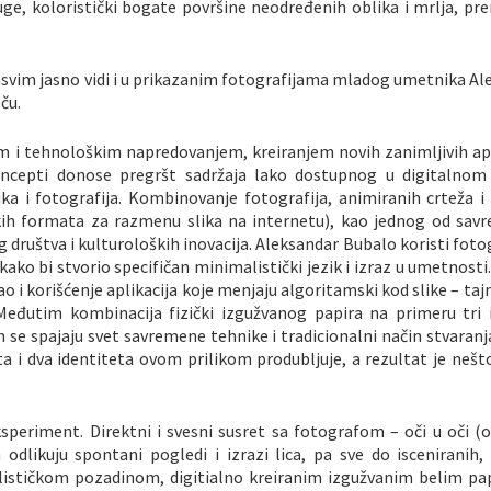
ge, koloristički bogate površine neodređenih oblika i mrlja, pre
asvim jasno vidi i u prikazanim fotografijama mladog umetnika Al
ču.
om i tehnološkim napredovanjem, kreiranjem novih zanimljivih apl
koncepti donose pregršt sadržaja lako dostupnog u digitalnom
ka i fotografija. Kombinovanje fotografija, animiranih crteža i 
ičkih formata za razmenu slika na internetu), kao jednog od sav
 društva i kulturoloških inovacija. Aleksandar Bubalo koristi fotog
ko bi stvorio specifičan minimalistički jezik i izraz u umetnost
 i korišćenje aplikacija koje menjaju algoritamski kod slike – tajn
. Međutim kombinacija fizički izgužvanog papira na primeru tri 
em se spajaju svet savremene tehnike i tradicionalni način stvaran
a i dva identiteta ovom prilikom produbljuje, a rezultat je nešt
ksperiment. Direktni i svesni susret sa fotografom – oči u oči (o
 odlikuju spontani pogledi i izrazi lica, pa sve do isceniranih,
ističkom pozadinom, digitialno kreiranim izgužvanim belim pap