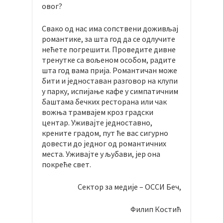
овог?
Свако од нас има сопствени доживљај
романтике, за шта год да се одлучите
нећете погрешити. Проведите дивне
тренутке са вољеном особом, радите
шта год вама прија. Романтичан може
бити и једноставан разговор на клупи
у парку, испијање кафе у симпатичним
баштама бечких ресторана или чак
вожња трамвајем кроз градски
центар. Уживајте једноставно,
крените градом, пут ће вас сигурно
довести до једног од романтичних
места. Уживајте у љубави, јер она
покреће свет.
Сектор за медије – ОССИ Беч,
Филип Костић