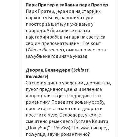
Парк Пратер и забавни парк Пратер
Парк Пратер, један од најстаријих
паркова у Бечу, паровима нуди
простор за шетњу и уживање у
природи. У близини се налази
најстарији забавни парк на свету, са
својим препознатљивим „Точком“
(
Wiener Riesenrad
), омиљено место за
заљубљене годинама уназад.
Дворац Белведере (
Schloss
Belvedere
)
Са својим дивно уређеним двориштем,
пуног предивног цвећа и зеленила
дворац заиста јесте одредиште за
романтику. Поведите вољену особу,
прошетајте стазама овог дворца и
посетите музеј Белведере, у ком је
смештено ремек дело Густава Климта
„Пољубац“ (
The Kiss
). Пољубац испред
пољупца, звучи романтично?