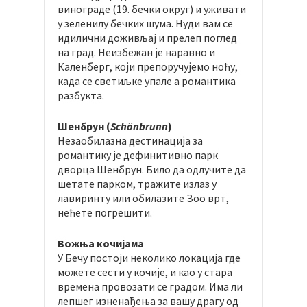
винограде (19. бечки округ) и уживати
у зеленилу бечких шума. Нуди вам се
идилични доживљај и прелеп поглед
на град. Неизбежан је наравно и
Каленберг, који препоручујемо ноћу,
када се светиљке упале а романтика
разбукта.
Шенбрун (
Schönbrunn
)
Незаобилазна дестинација за
романтику је дефинитивно парк
дворца Шенбрун. Било да одлучите да
шетате парком, тражите излаз у
лавиринту или обилазите Зоо врт,
нећете погрешити.
Вожња кочијама
У Бечу постоји неколико локација где
можете сести у кочије, и као у стара
времена провозати се градом. Има ли
лепшег изненађења за вашу драгу од