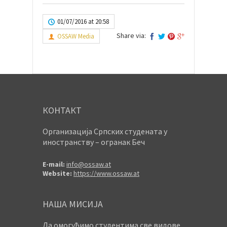
01/07/2016 at 20:58
Share via:
OSSAW Media
КОНТАКТ
Организација Српских студената у
иностранству – огранак Беч
E-mail:
info@ossaw.at
Website:
https://www.ossaw.at
НАША МИСИЈА
Да омогућимо студентима све видове