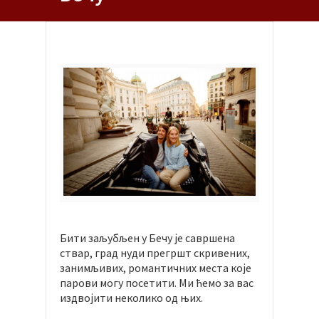
Бити заљубљен у Бечу је савршена
ствар, град нуди прегршт скривених,
занимљивих, романтичних места које
парови могу посетити. Ми ћемо за вас
издвојити неколико од њих.