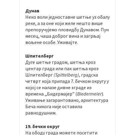
Дунав
Неко воли једноставне шетње уз обалу
реке, а за оне који желе нешто више
препоручујемо пловидбу Дунавом. Пун
месец, чаша доброг вина и загрљај
вољене особе. Уживајте.
Шпителберг
Дуге шетње градом, шетња кроз
центар града или пак шетња кроз
Шпителберг
(Spittelberg)
, градска
четврт која припада 7. бечком округу у
којој се налазе дивне зграде из
времена ,,Бидермајер” (
Biedermeier
).
Уживање загарантовано, архитектура
Беча никога није оставила
равнодушним.
19. бечки округ
На ободу града можете посетити