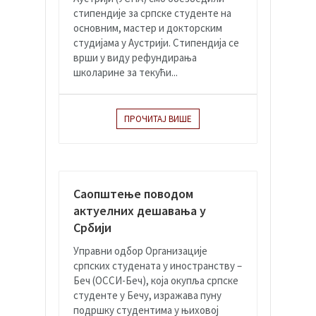
стипендије за српске студенте на
основним, мастер и докторским
студијама у Аустрији. Стипендија се
врши у виду рефундирања
школарине за текући...
ПРОЧИТАЈ ВИШЕ
Саопштење поводом
актуелних дешавања у
Србији
Управни одбор Организације
српских студената у иностранству –
Беч (ОССИ-Беч), која окупља српске
студенте у Бечу, изражава пуну
подршку студентима у њиховој