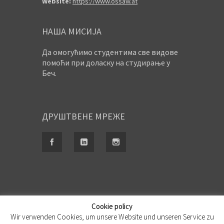
Website:
https://www.ossaw.at
НАША МИСИЈА
Да омогућимо студентима све видове
помоћи при доласку на студирање у
Беч.
ДРУШТВЕНЕ МРЕЖЕ
Cookie policy
Wir verwenden Cookies, um unsere Website und unseren Service zu
Ауторска права © OSSAW 2011- 2026. Сва