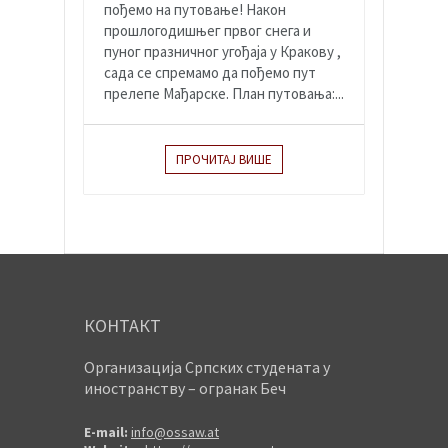
пођемо на путовање! Након
прошлогодишњег првог снега и
пуног празничног угођаја у Кракову ,
сада се спремамо да пођемо пут
прелепе Мађарске. План путовања:...
ПРОЧИТАЈ ВИШЕ
КОНТАКТ
Организација Српских студената у
иностранству – огранак Беч
E-mail:
info@ossaw.at