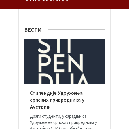
ВЕСТИ
Стипендије Удружења
српских привредника у
Аустрији
Драги студенти, у сарадњи са
Удружењем српских привредника у
Аустрији (УСПА) смо обезбедили