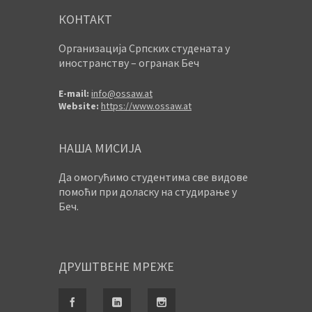
КОНТАКТ
Организација Српских студената у
иностранству – огранак Беч
E-mail:
info@ossaw.at
Website:
https://www.ossaw.at
НАША МИСИЈА
Да омогућимо студентима све видове
помоћи при доласку на студирање у
Беч.
ДРУШТВЕНЕ МРЕЖЕ