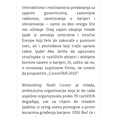
Interaktivna i motivaciona predavanja sa
sjajnim govornicima, zanimljive
radionice, savetovanja o karijeri i
obrazovanju ‒ samo su deo onoga što
vas očekuje. Ovaj sajam okuplja mlade
ljude iz zemalja centralne i istočne
Evrope koji žele da zakorače u poslovni
svet, ali i poslodavce koji traže upravo
takve ljude! Ako želite da upoznate
stručnjake iz različitih oblasti i dobijete
korisne savete o karijeri, ili, zašto da ne,
o osnivanju sopstvene firme, ne smete
da propustite „
CareerFAiR 2016
”.
Networking Youth Career
je mlada,
ambiciozna organizacija koja je do sada
uspešno organizovala preko 70 različitih
događaja, sve sa ciljem da mladim
ljudima iz celog sveta pomogne u prvim
koracima građenja karijere. OSSI Beč će i