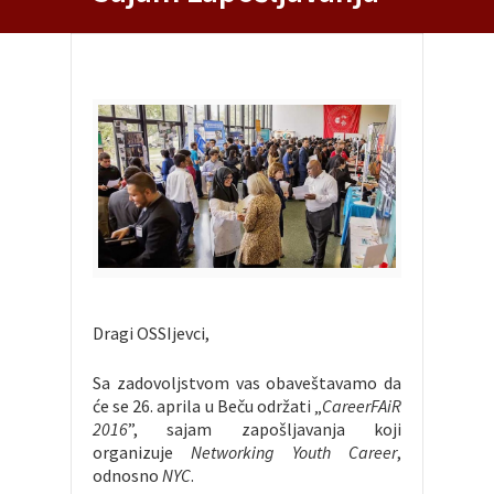
Dragi OSSIjevci,
Sa zadovoljstvom vas obaveštavamo da
će se 26. aprila u Beču održati „
CareerFAiR
2016
”, sajam zapošljavanja koji
organizuje
Networking Youth Career
,
odnosno
NYC
.