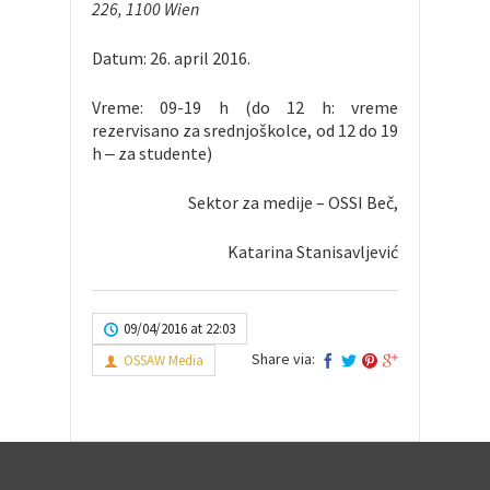
226, 1100 Wien
Datum: 26. april 2016.
Vreme: 09-19 h (do 12 h: vreme
rezervisano za srednjoškolce, od 12 do 19
h ‒ za studente)
Sektor za medije – OSSI Beč,
Katarina Stanisavljević
09/04/2016 at 22:03
Share via:
OSSAW Media