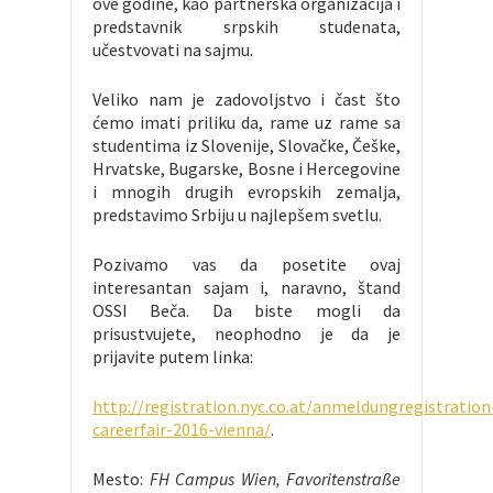
ove godine, kao partnerska organizacija i
predstavnik srpskih studenata,
učestvovati na sajmu.
Veliko nam je zadovoljstvo i čast što
ćemo imati priliku da, rame uz rame sa
studentima iz Slovenije, Slovačke, Češke,
Hrvatske, Bugarske, Bosne i Hercegovine
i mnogih drugih evropskih zemalja,
predstavimo Srbiju u najlepšem svetlu.
Pozivamo vas da posetite ovaj
interesantan sajam i, naravno, štand
OSSI Beča. Da biste mogli da
prisustvujete, neophodno je da je
prijavite putem linka:
http://registration.nyc.co.at/anmeldungregistration
careerfair-2016-vienna/
.
Mesto:
FH Campus Wien, Favoritenstraße