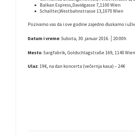
Balkan Express,Davidgasse 7,1100 Wien
Schallter,Westbahnstrasse 13,1070 Wien
Pozivamo vas da i ove godine zajedno đuskamo i uži
Datum i vreme
: Subota, 30. januar 2016. │20:00h
Mesto
: Sargfabrik, Goldschlagstraße 169, 1140 Wie
Ulaz
: 19€, na dan koncerta (večernja kasa) – 24€