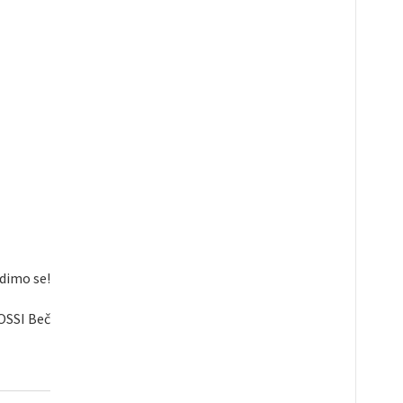
idimo se!
OSSI Beč