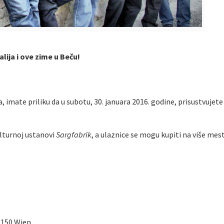
alija i ove zime u Beču!
, imate priliku da u subotu, 30. januara 2016. godine, prisustvujete
lturnoj ustanovi
Sargfabrik
, a ulaznice se mogu kupiti na više mes
1150 Wien