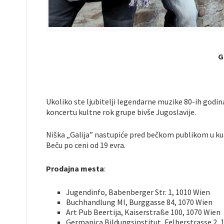
G
Ukoliko ste ljubitelji legendarne muzike 80-ih godina
koncertu kultne rok grupe bivše Jugoslavije.
Niška „Galija” nastupiće pred bečkom publikom u ku
Beču po ceni od 19 evra.
Prodajna mesta
:
Jugendinfo, Babenberger Str. 1, 1010 Wien
Buchhandlung MI, Burggasse 84, 1070 Wien
Art Pub Beertija, Kaiserstraße 100, 1070 Wien
Germanica Bildungsinstitut, Felberstrasse 2, 