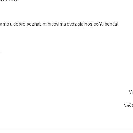
vamo u dobro poznatim hitovima ovog sjajnog ex-Yu benda!
n
V
Vaš 