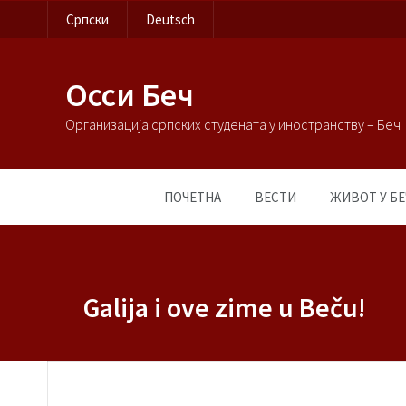
Српски
Deutsch
Осси Беч
Организација српских студената у иностранству – Беч
ПОЧЕТНА
ВЕСТИ
ЖИВОТ У БЕ
Galija i ove zime u Beču!