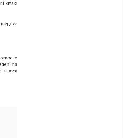
ni krfski
 njegove
promocije
edeni na
ć u ovaj