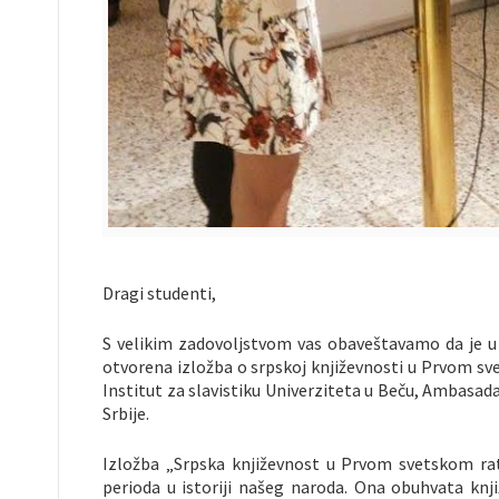
Dragi studenti,
S velikim zadovoljstvom vas obaveštavamo da je u s
otvorena izložba o srpskoj književnosti u Prvom sv
Institut za slavistiku Univerziteta u Beču, Ambasada
Srbije.
Izložba „Srpska književnost u Prvom svetskom rat
perioda u istoriji našeg naroda. Ona obuhvata knji