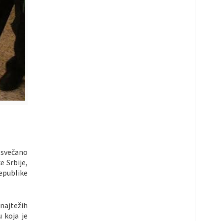
 svečano
e Srbije,
Republike
najtežih
u koja je