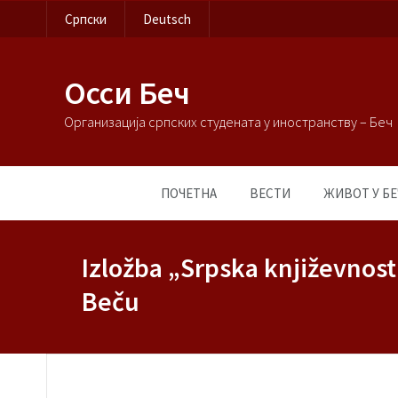
Српски
Deutsch
Осси Беч
Организација српских студената у иностранству – Беч
ПОЧЕТНА
ВЕСТИ
ЖИВОТ У БЕ
Izložba „Srpska književnos
Beču