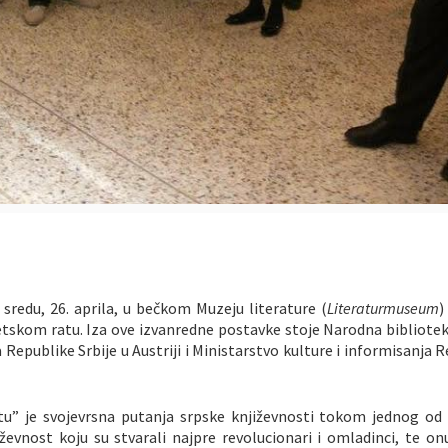
redu, 26. aprila, u bečkom Muzeju literature (
Literaturmuseum
)
etskom ratu. Iza ove izvanredne postavke stoje Narodna bibliotek
 Republike Srbije u Austriji i Ministarstvo kulture i informisanja 
u” je svojevrsna putanja srpske književnosti tokom jednog od 
ževnost koju su stvarali najpre revolucionari i omladinci, te on