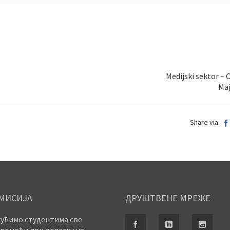
Medijski sektor – 
Maj
Share via:
МИСИЈА
ДРУШТВЕНЕ МРЕЖЕ
ућимо студентима све