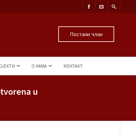
Постани члан
ОЈЕКТИ
О НАМА
КОНТАКТ
otvorena u