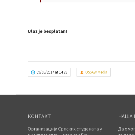
Ulaz je besplatan!
09/05/2017 at 14:28
OSSAW Media
КОНТАКТ
НАША 
Организација Српских студената у
Да омог