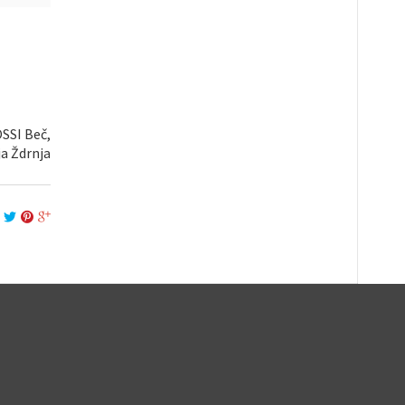
OSSI Beč,
a Ždrnja