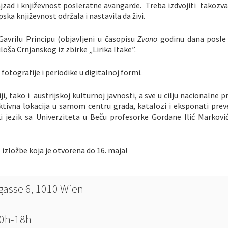
jzad i književnost posleratne avangarde. Treba izdvojiti takozva
a književnost održala i nastavila da živi.
Gavrilu Principu (objavljeni u časopisu
Zvono
godinu dana posle
ša Crnjanskog iz zbirke „Lirika Itake”.
 fotografije i periodike u digitalnoj formi.
i, tako i austrijskoj kulturnoj javnosti, a sve u cilju nacionalne 
ktivna lokacija u samom centru grada, katalozi i eksponati prev
ki jezik sa Univerziteta u Beču profesorke Gordane Ilić Markovi
 izložbe koja je otvorena do 16. maja!
asse 6, 1010
Wien
10h-18h