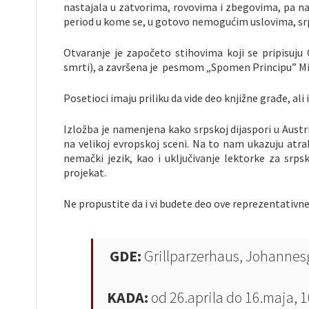
nastajala u zatvorima, rovovima i zbegovima, pa na
period u kome se, u gotovo nemogućim uslovima, srpsk
Otvaranje je započeto stihovima koji se pripisuju 
smrti), a završena je pesmom „Spomen Principu” Milo
Posetioci imaju priliku da vide deo knjižne građe, ali i
Izložba je namenjena kako srpskoj dijaspori u Austrij
na velikoj evropskoj sceni. Na to nam ukazuju atra
nemački jezik, kao i uključivanje lektorke za srps
projekat.
Ne propustite da i vi budete deo ove reprezentativne
GDE:
Grillparzerhaus,
Johannesg
KADA:
od 26.aprila do 16.maja, 