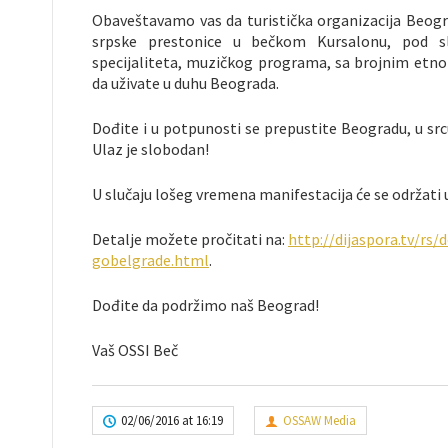
Obaveštavamo vas da turistička organizacija Beogra
srpske prestonice u bečkom Kursalonu, pod 
specijaliteta, muzičkog programa, sa brojnim etno
da uživate u duhu Beograda.
Dođite i u potpunosti se prepustite Beogradu, u src
Ulaz je slobodan!
U slučaju lošeg vremena manifestacija će se održati
Detalje možete pročitati na:
http://dijaspora.tv/rs/
gobelgrade.html
.
Dođite da podržimo naš Beograd!
Vaš OSSI Beč
02/06/2016 at 16:19
OSSAW Media