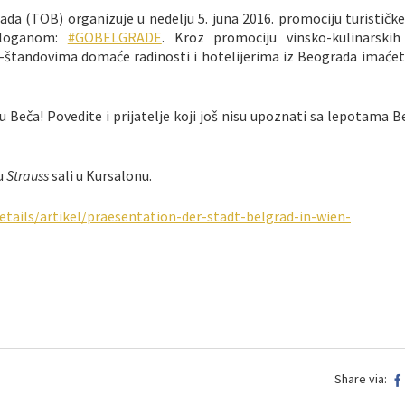
da (TOB) organizuje u nedelju 5. juna 2016. promociju turističk
sloganom:
#GOBELGRADE
. Kroz promociju vinsko-kulinarskih
-štandovima domaće radinosti i hotelijerima iz Beograda imaćete
u Beča! Povedite i prijatelje koji još nisu upoznati sa lepotama 
 u
Strauss
sali u Kursalonu.
details/artikel/praesentation-der-stadt-belgrad-in-wien-
Share via: