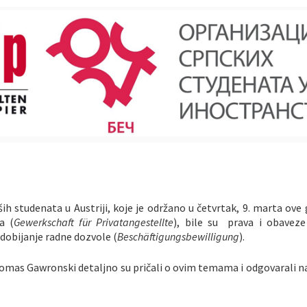
h studenata u Austriji, koje je održano u četvrtak, 9. marta ove
a (
Gewerkschaft für Privatangestellte
), bile su prava i obaveze
i dobijanje radne dozvole (
Beschäftigungsbewilligung
).
omas Gawronski detaljno su pričali o ovim temama i odgovarali na