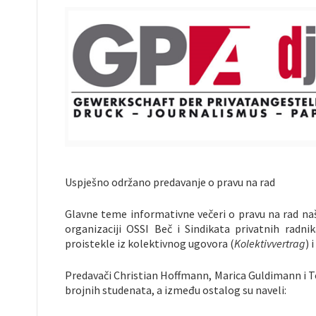
Uspješno održano predavanje o pravu na rad
Glavne teme informativne večeri o pravu na rad naši
organizaciji OSSI Beč i Sindikata privatnih radnik
proistekle iz kolektivnog ugovora (
Kolektivvertrag
) 
Predavači Christian Hoffmann, Marica Guldimann i T
brojnih studenata, a između ostalog su naveli: