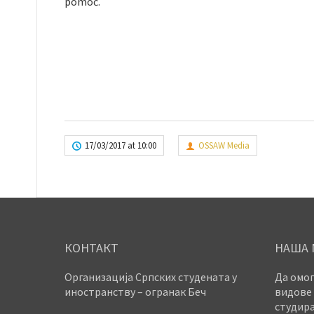
pomoć.
17/03/2017 at 10:00
OSSAW Media
КОНТАКТ
НАША 
Организација Српских студената у
Да омог
иностранству – огранак Беч
видове 
студира