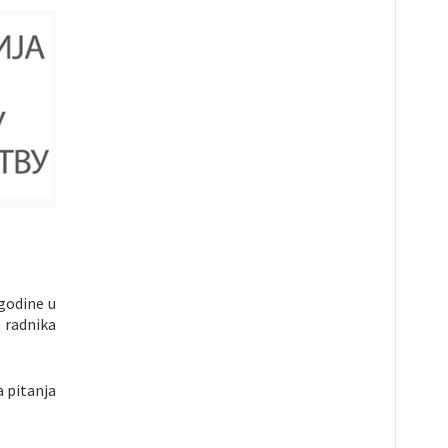
 godine u
 radnika
 pitanja