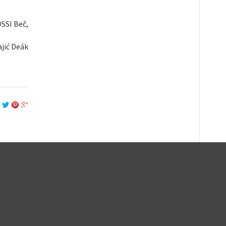
OSSI Beč,
jić Deák