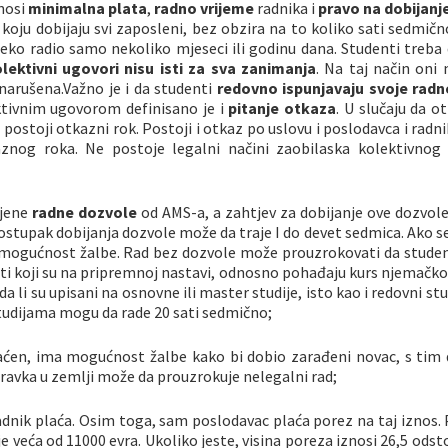
nosi
minimalna plata
,
radno vrijeme
radnika i
pravo na dobijanje 
, koju dobijaju svi zaposleni, bez obzira na to koliko sati sedmičn
 neko radio samo nekoliko mjeseci ili godinu dana. Studenti treba
lektivni ugovori nisu isti za sva zanimanja
. Na taj način oni
narušena.Važno je i da studenti
redovno ispunjavaju svoje radne
ktivnim ugovorom definisano je i
pitanje otkaza
. U slučaju da o
postoji otkazni rok. Postoji i otkaz po uslovu i poslodavca i radni
nog roka. Ne postoje legalni načini zaobilaska kolektivnog
ijene
radne dozvole
od AMS-a, a zahtjev za dobijanje ove dozvole
Postupak dobijanja dozvole može da traje I do devet sedmica. Ako 
i mogućnost žalbe. Rad bez dozvole može prouzrokovati da studen
ti koji su na pripremnoj nastavi, odnosno pohađaju kurs njemačko
 li su upisani na osnovne ili master studije, isto kao i redovni st
tudijama mogu da rade 20 sati sedmično;
 plaćen, ima mogućnost žalbe kako bi dobio zarađeni novac, s tim
oravka u zemlji može da prouzrokuje nelegalni rad;
adnik plaća. Osim toga, sam poslodavac plaća porez na taj iznos.
 veća od 11000 evra. Ukoliko jeste, visina poreza iznosi 26,5 odst