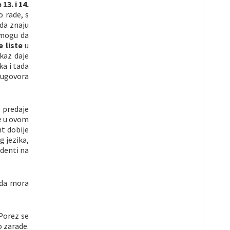
13. i 14.
o rade, s
 da znaju
 mogu da
 liste
u
tkaz daje
ka i tada
 ugovora
 predaje
se u ovom
t dobije
g jezika,
udenti na
 da mora
 Porez se
o zarade.