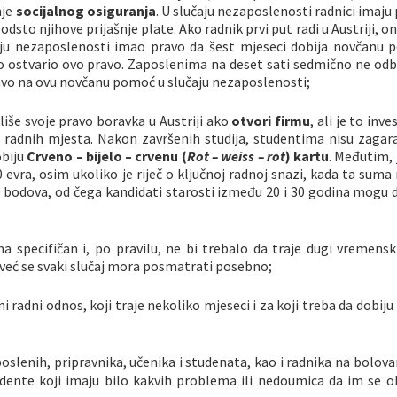
nje
socijalnog osiguranja
. U slučaju nezaposlenosti radnici imaju
 odsto njihove prijašnje plate. Ako radnik prvi put radi u Austriji, 
aju nezaposlenosti imao pravo da šest mjeseci dobija novčanu 
bio ostvario ovo pravo. Zaposlenima na deset sati sedmično ne odb
avo na ovu novčanu pomoć u slučaju nezaposlenosti;
iše svoje pravo boravka u Austriji ako
otvori firmu
, ali je to inve
o radnih mjesta. Nakon završenih studija, studentima nisu zagar
obiju
Crveno – bijelo – crvenu (
Rot – weiss – rot
) kartu
. Međutim,
 evra, osim ukoliko je riječ o ključnoj radnoj snazi, kada ta sum
 bodova, od čega kandidati starosti između 20 i 30 godina mogu d
a specifičan i, po pravilu, ne bi trebalo da traje dugi vremensk
već se svaki slučaj mora posmatrati posebno;
 radni odnos, koji traje nekoliko mjeseci i za koji treba da dobij
oslenih, pripravnika, učenika i studenata, kao i radnika na bolovan
dente koji imaju bilo kakvih problema ili nedoumica da im se o