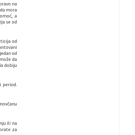
 pravo na
onda mora
pomoć, a
ija se od
sticija od
antovani
 jedan od
a može da
a dobiju
i period.
u novčanu
ju ili na
brate za