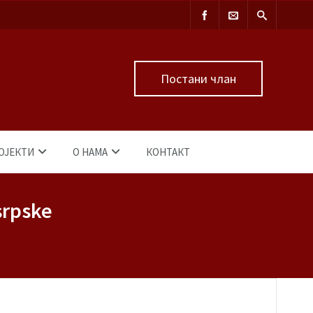
Постани члан
ОЈЕКТИ
О НАМА
КОНТАКТ
srpske