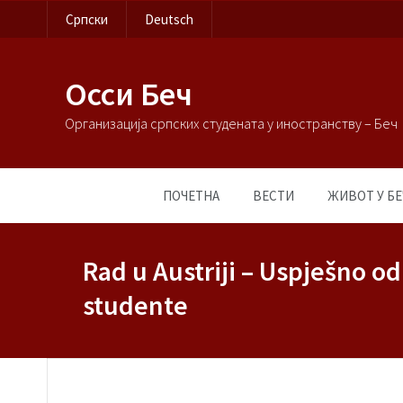
Српски
Deutsch
Осси Беч
Организација српских студената у иностранству – Беч
ПОЧЕТНА
ВЕСТИ
ЖИВОТ У БЕ
Rad u Austriji – Uspješno o
studente