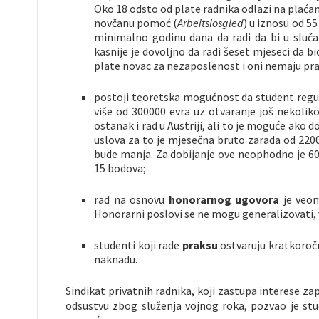
Oko 18 odsto od plate radnika odlazi na plaća
novčanu pomoć (
Arbeitslosgled
) u iznosu od 55
minimalno godinu dana da radi da bi u sluč
kasnije je dovoljno da radi šeset mjeseci da 
plate novac za nezaposlenost i oni nemaju pr
postoji teoretska mogućnost da student regul
više od 300000 evra uz otvaranje još nekolik
ostanak i rad u Austriji, ali to je moguće ako d
uslova za to je mjesečna bruto zarada od 2200
bude manja. Za dobijanje ove neophodno je 60
15 bodova;
rad na osnovu
honorarnog ugovora
je veom
Honorarni poslovi se ne mogu generalizovati, 
studenti koji rade
praksu
ostvaruju kratkoročni
naknadu.
Sindikat privatnih radnika, koji zastupa interese zap
odsustvu zbog služenja vojnog roka, pozvao je stu