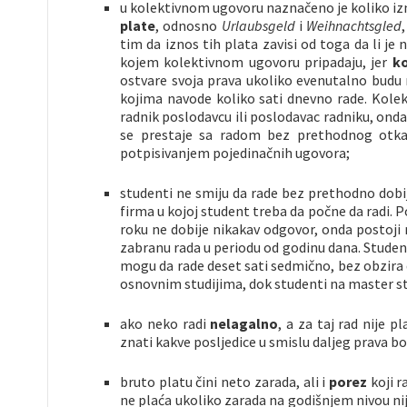
u kolektivnom ugovoru naznačeno je koliko iz
plate
, odnosno
Urlaubsgeld
i
Weihnachtsgled
tim da iznos tih plata zavisi od toga da li je
kojem kolektivnom ugovoru pripadaju, jer
ko
ostvare svoja prava ukoliko evenutalno budu 
kojima navode koliko sati dnevno rade. Kole
radnik poslodavcu ili poslodavac radniku, onda 
se prestaje sa radom bez prethodnog otkaz
potpisivanjem pojedinačnih ugovora;
studenti ne smiju da rade bez prethodno dob
firma u kojoj student treba da počne da radi. 
roku ne dobije nikakav odgovor, onda postoj
zabranu rada u periodu od godinu dana. Studen
mogu da rade deset sati sedmično, bez obzira da
osnovnim studijima, dok studenti na master s
ako neko radi
nelagalno
, a za taj rad nije
znati kakve posljedice u smislu daljeg prava b
bruto platu čini neto zarada, ali i
porez
koji r
ne plaća ukoliko zarada na godišnjem nivou nije