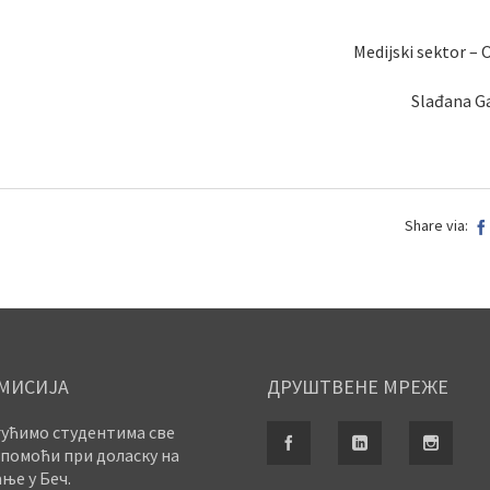
Medijski sektor – 
Slađana Ga
Share via:
МИСИЈА
ДРУШТВЕНЕ МРЕЖЕ
ућимо студентима све
помоћи при доласку на
ње у Беч.