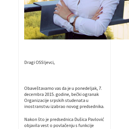
Dragi OSSIjevci,
Obaveštavamo vas da je u ponedeljak, 7.
decembra 2015. godine, bečki ogranak
Organizacije srpskih studenata u
inostranstvu izabrao novog predsednika.
Nakon što je predsednica Dušica Pavlović
objavila vest o povlačenju s funkcije