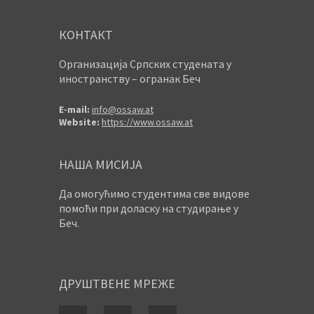
КОНТАКТ
Организација Српских студената у
иностранству – огранак Беч
E-mail:
info@ossaw.at
Website:
https://www.ossaw.at
НАША МИСИЈА
Да омогућимо студентима све видове
помоћи при доласку на студирање у
Беч.
ДРУШТВЕНЕ МРЕЖЕ