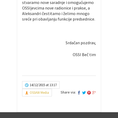
stvaramo nove saradnje i omogućujemo
OSSIjevcima nove radionice i prakse, a
Aleksandri čestitamo i želimo mnogo
sreće pri obavljanju funkcije predsednice.
Srdačan pozdrav,
OSSI Beč tim
14/12/2015 at 13:17
Share via:
OSSAW Media