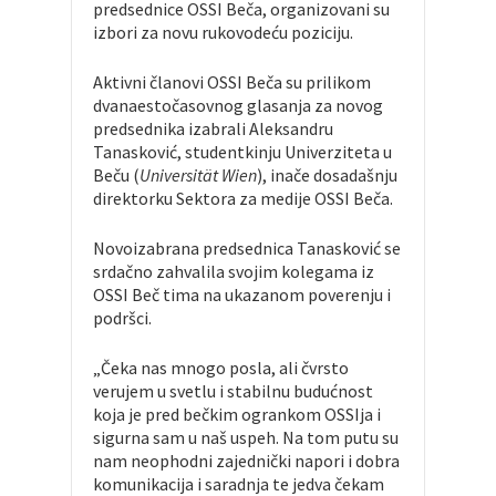
predsednice OSSI Beča, organizovani su
izbori za novu rukovodeću poziciju.
Aktivni članovi OSSI Beča su prilikom
dvanaestočasovnog glasanja za novog
predsednika izabrali Aleksandru
Tanasković, studentkinju Univerziteta u
Beču (
Universität Wien
), inače dosadašnju
direktorku Sektora za medije OSSI Beča.
Novoizabrana predsednica Tanasković se
srdačno zahvalila svojim kolegama iz
OSSI Beč tima na ukazanom poverenju i
podršci.
„Čeka nas mnogo posla, ali čvrsto
verujem u svetlu i stabilnu budućnost
koja je pred bečkim ogrankom OSSIja i
sigurna sam u naš uspeh. Na tom putu su
nam neophodni zajednički napori i dobra
komunikacija i saradnja te jedva čekam