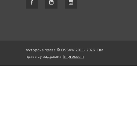
Ауторска права © OSSAW 2011- 2026. Сва
права су задржана.
Impressum