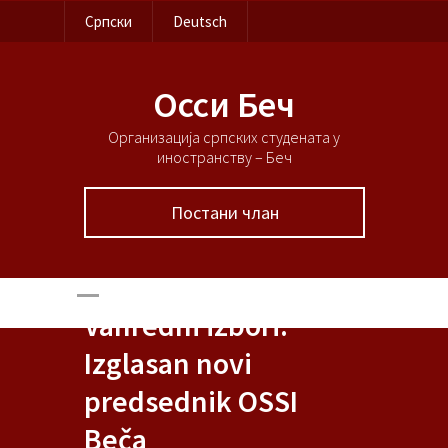
Српски
Deutsch
Осси Беч
Организација српских студената у
иностранству – Беч
Постани члан
Vanredni izbori:
Izglasan novi
predsednik OSSI
Beča