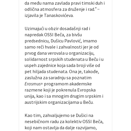
da među nama zavlada pravi timski duh i
odlična atmosfera za druženje i rad.ˮ −
izjavila je Tanaskovićeva.
Uzimajući u obzir dosadašnji rad i
napredak OSSI Beča, za bivšu
predsednicu, Dušicu Pavlović, imamo
samo reči hvale i zahvalnosti jer je od
prvog dana verovala u organizaciju,
solidarnost srpskih studenata u Beču i u
uspeh zajednice koja sada broji više od
pet hiljada studenata. Ona je, takođe,
zaslužna za saradnju sa poznatim
Erasmus+
programom akademske
razmene koji je pokrenula Evropska
unija, kao i sa mnogim drugim srpskim i
austrijskim organizacijama u Beču.
Kao tim, zahvaljujemo se Dušici na
nesebičnom radu za kolektiv OSSI Beča,
koji nam ostavlja da dalje razvijamo,