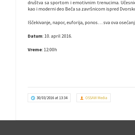
društva sa sportom i emotivnim trenucima. Učesnici
kao i moderni deo Beča sa završnicom ispred Dvorsk
Iščekivanje, napor, euforija, ponos… sva ova oseća
Datum
: 10. april 2016.
Vreme
: 12:00h
30/03/2016 at 13:34
OSSAW Media