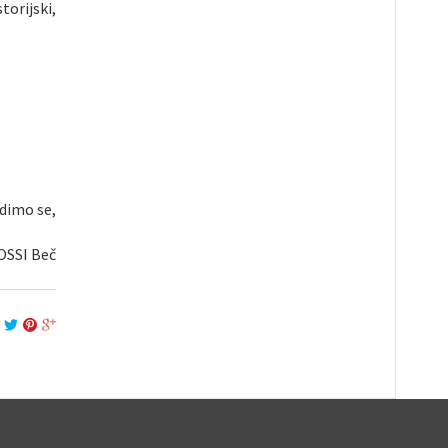
torijski,
idimo se,
OSSI Beč