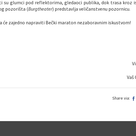
 su glumci pod reflektorima, gledaoci publika, dok trasa kroz is
og pozorišta (
Burgtheater
) predstavlja veličanstvenu pozornicu.
nja će zajedno napraviti Bečki maraton nezaboravnim iskustvom!
V
Vaš 
Share via: